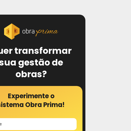
uer transformar
sua gestão de
obras?
Experimente o
sistema Obra Prima!