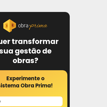
uer transformar
sua gestão de
obras?
Experimente o
sistema Obra Prima!