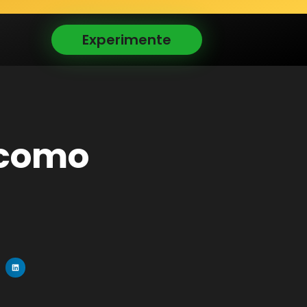
Experimente
, como