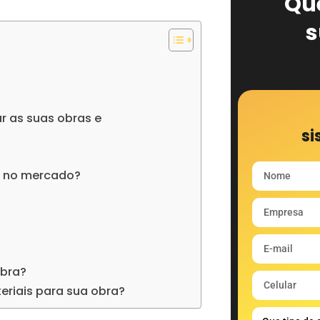
Qu
s
r as suas obras e
si
eis no mercado?
obra?
riais para sua obra?