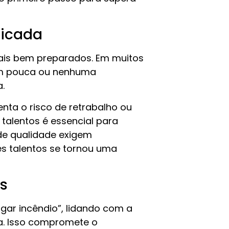
ficada
onais bem preparados. Em muitos
om pouca ou nenhuma
a.
nta o risco de retrabalho ou
 talentos é essencial para
de qualidade exigem
es talentos se tornou uma
as
ar incêndio”, lidando com a
a. Isso compromete o