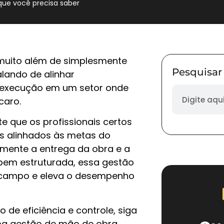
que você precisa saber
 muito além de simplesmente
Pesquisar
alando de alinhar
e execução em um setor onde
caro.
e que os profissionais certos
os alinhados às metas do
tamente a entrega da obra e a
 bem estruturada, essa gestão
 campo e eleva o desempenho
de eficiência e controle, siga
uma gestão de mão de obra