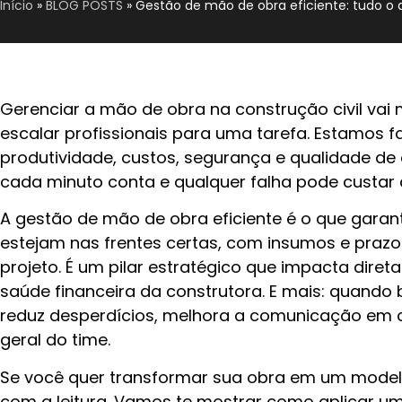
Início
»
BLOG POSTS
»
Gestão de mão de obra eficiente: tudo o 
Gerenciar a mão de obra na construção civil vai
escalar profissionais para uma tarefa. Estamos f
produtividade, custos, segurança e qualidade d
cada minuto conta e qualquer falha pode custar 
A gestão de mão de obra eficiente é o que garant
estejam nas frentes certas, com insumos e praz
projeto. É um pilar estratégico que impacta dire
saúde financeira da construtora. E mais: quando
reduz desperdícios, melhora a comunicação em
geral do time.
Se você quer transformar sua obra em um modelo 
com a leitura. Vamos te mostrar como aplicar 