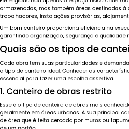
Ele engloba não apenas o espaço físico onde ma
armazenados, mas também áreas destinadas à c
trabalhadores, instalações provisórias, alojamento
Um bom canteiro proporciona eficiência na exec
garantindo organização, segurança e qualidade na
Quais são os tipos de cante
Cada obra tem suas particularidades e demandas
o tipo de canteiro ideal. Conhecer as característ
essencial para fazer uma escolha assertiva.
1. Canteiro de obras restrito
Esse é o tipo de canteiro de obras mais conheci
geralmente em áreas urbanas. A sua principal car
de área que é feita cercada por muros ou tapum
de um portão.