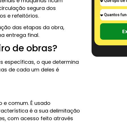
teriais e máquinas ficam
irculação segura dos
s e refeitórios.
ução das etapas da obra,
E
 entrega final.
iro de obras?
 específicas, o que determina
icas de cada um deles é
do e comum. É usado
acterística é a sua delimitação
es, com acesso feito através