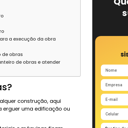
Qu
s
ro
ro
 para a execução da obra
si
o de obras
anteiro de obras e atender
as?
alquer construção, aqui
 erguer uma edificação ou