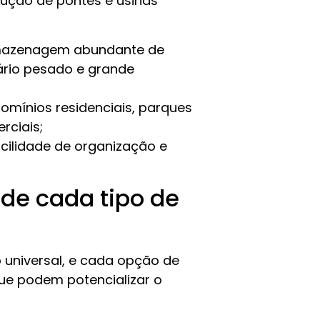
rução de pontes e usinas
rmazenagem abundante de
ário pesado e grande
omínios residenciais, parques
rciais;
acilidade de organização e
de cada tipo de
universal, e cada opção de
que podem potencializar o