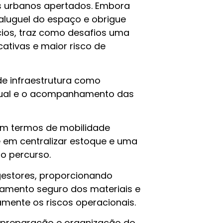
os urbanos apertados. Embora
luguel do espaço e obrigue
cios, traz como desafios uma
icativas e maior risco de
 de infraestrutura como
visual e o acompanhamento das
 em termos de mobilidade
e em centralizar estoque e uma
o percurso.
gestores, proporcionando
namento seguro dos materiais e
vamente os riscos operacionais.
na preparação e organização do