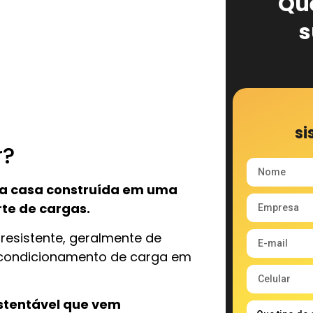
Qu
s
si
r?
ma casa construída em uma
rte de cargas.
resistente, geralmente de
acondicionamento de carga em
ustentável que vem