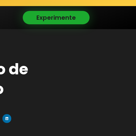
Experimente
o de
o