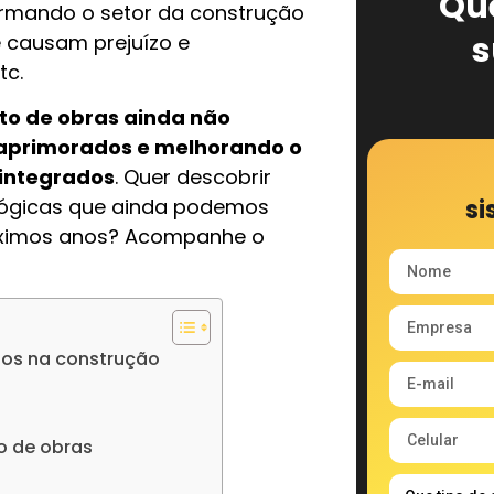
Qu
ormando o setor da construção
s
ue causam prejuízo e
tc.
to de obras ainda não
aprimorados e melhorando o
 integrados
. Quer descobrir
si
ológicas que ainda podemos
róximos anos? Acompanhe o
tos na construção
o de obras