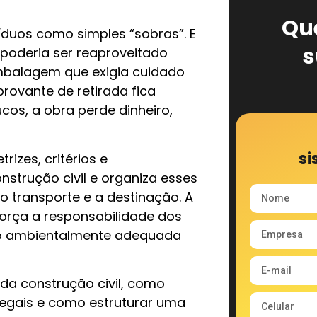
Qu
íduos como simples “sobras”. E
s
 poderia ser reaproveitado
mbalagem que exigia cuidado
ovante de retirada fica
os, a obra perde dinheiro,
si
izes, critérios e
strução civil e organiza esses
o transporte e a destinação. A
força a responsabilidade dos
ão ambientalmente adequada
 da construção civil, como
s legais e como estruturar uma