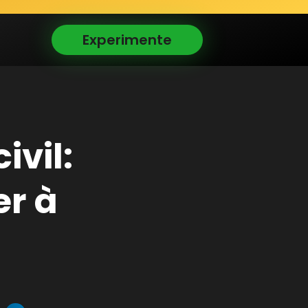
Experimente
ivil:
er à