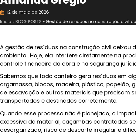
Amanda Gregio
12 de maio de 2026
Início
»
BLOG POSTS
»
Gestão de resíduos na construção civil: c
A gestão de resíduos na construção civil deixou
ambiental. Hoje, ela interfere diretamente na prod
controle financeiro da obra e na segurança jurídi
Sabemos que todo canteiro gera resíduos em al
argamassa, blocos, madeira, plástico, papelão, g
de escavação e outros materiais que precisam 
transportados e destinados corretamente.
Quando esse processo não é planejado, o impa
excessiva de material, caçambas contratadas sem
desorganizado, risco de descarte irregular e dif