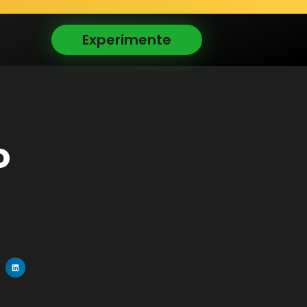
Experimente
o