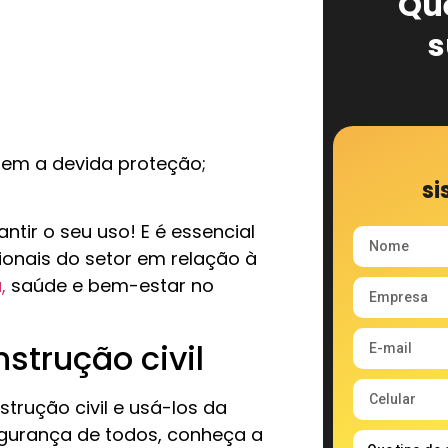
Qu
s
em a devida proteção;
si
tir o seu uso! E é essencial
sionais do setor em relação à
,
saúde e bem-estar no
nstrução civil
trução civil e usá-los da
gurança de todos, conheça a