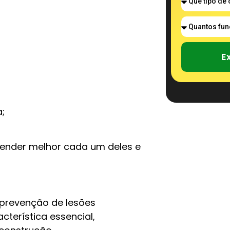
E
;
tender melhor cada um deles e
prevenção de lesões
cterística essencial,